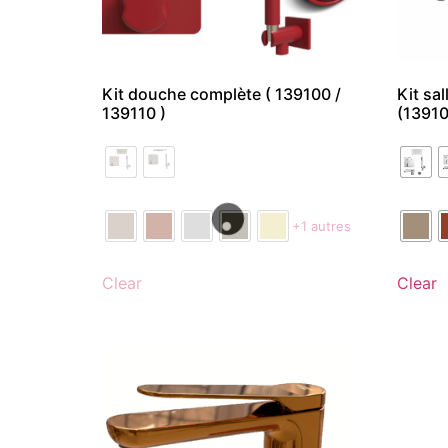
Kit douche complète ( 139100 /
Kit sa
139110 )
(13910
+1 autres
Clear
Clear